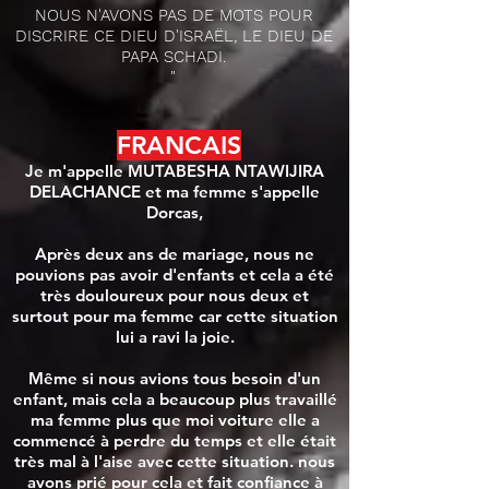
NOUS N'AVONS PAS DE MOTS POUR
DISCRIRE CE DIEU D'ISRAËL, LE DIEU DE
PAPA SCHADI.
"
FRANCAIS
Je m'appelle MUTABESHA NTAWIJIRA
DELACHANCE et ma femme s'appelle
Dorcas,
Après deux ans de mariage, nous ne
pouvions pas avoir d'enfants et cela a été
très douloureux pour nous deux et
surtout pour ma femme car cette situation
lui a ravi la joie.
Même si nous avions tous besoin d'un
enfant, mais cela a beaucoup plus travaillé
ma femme plus que moi voiture elle a
commencé à perdre du temps et elle était
très mal à l'aise avec cette situation. nous
avons prié pour cela et fait confiance à