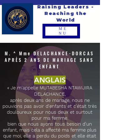
Raising Leaders -
Reaching the
World
ME
NU
M. ^ Mme DELACHANCE-DORCAS
APRÈS 2 ANS DE MARIAGE SANS
ENFANT
ANGLAIS
«
Je m'appelle MUTABESHA NTAWIJIRA
DELACHANCE,
après deux ans de mariage, nous ne
pouvions pas avoir d'enfants et c'était très
douloureux pour nous deux et surtout
pour ma femme.
bien que nous ayons tous besoin d'un
enfant, mais cela a affecté ma femme plus
que moi, elle a perdu du poids et elle était