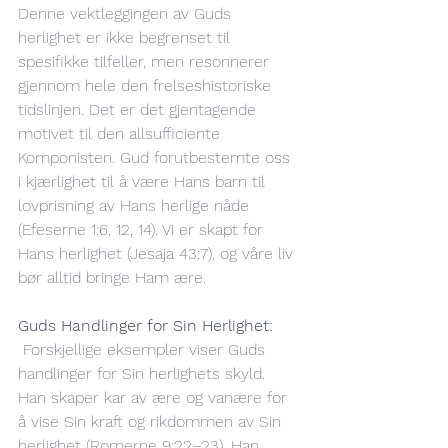
Denne vektleggingen av Guds 
herlighet er ikke begrenset til 
spesifikke tilfeller, men resonnerer 
gjennom hele den frelseshistoriske 
tidslinjen. Det er det gjentagende 
motivet til den allsufficiente 
Komponisten. Gud forutbestemte oss 
i kjærlighet til å være Hans barn til 
lovprisning av Hans herlige nåde 
(Efeserne 1:6, 12, 14). Vi er skapt for 
Hans herlighet (Jesaja 43:7), og våre liv 
bør alltid bringe Ham ære.
Guds Handlinger for Sin Herlighet:
 Forskjellige eksempler viser Guds 
handlinger for Sin herlighets skyld. 
Han skaper kar av ære og vanære for 
å vise Sin kraft og rikdommen av Sin 
herlighet (Romerne 9:22–23). Han 