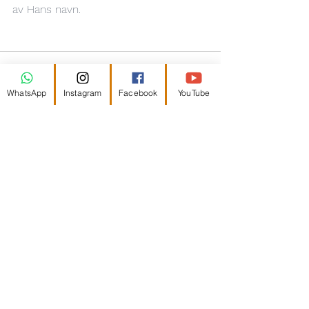
av Hans navn. 
WhatsApp
Instagram
Facebook
YouTube
Se alle
Siste innlegg