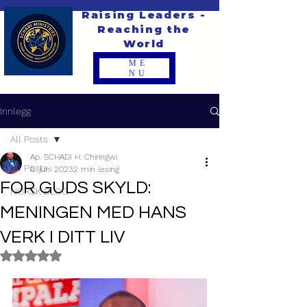
Raising Leaders -
Reaching the
World
ME
NU
Innlegg
All Posts
Ap. SCHADI H. Chiringwi
All Posts
6. juni 2023
2 min lesing
FOR GUDS SKYLD:
NORSK BLOG
MENINGEN MED HANS
VERK I DITT LIV
Gitt NaN av 5 stjerner.